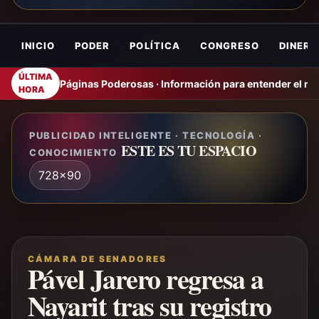
INICIO
PODER
POLÍTICA
CONGRESO
DINERO
ÚLTIMA
Páginas Poderosas · Información para entender el m
HORA
PUBLICIDAD INTELIGENTE · TECNOLOGÍA ·
ESTE ES TU ESPACIO
CONOCIMIENTO
728x90
CÁMARA DE SENADORES
Pável Jarero regresa a
Nayarit tras su registro