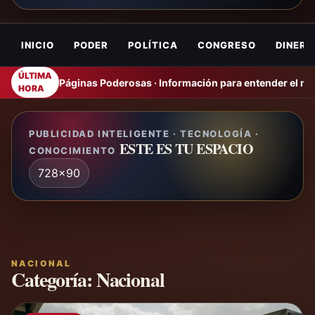
INICIO
PODER
POLÍTICA
CONGRESO
DINERO
ÚLTIMA
Páginas Poderosas · Información para entender el m
HORA
PUBLICIDAD INTELIGENTE · TECNOLOGÍA ·
ESTE ES TU ESPACIO
CONOCIMIENTO
728x90
NACIONAL
Categoría:
Nacional