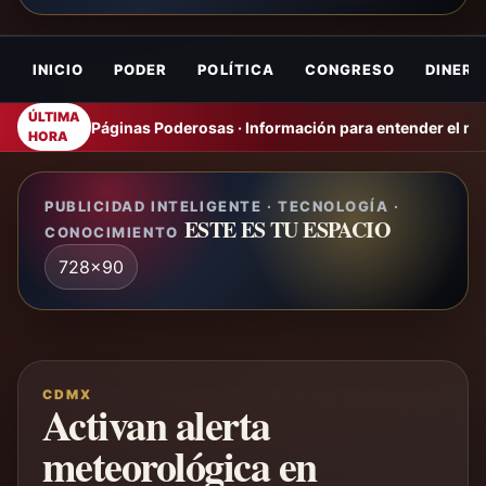
INICIO
PODER
POLÍTICA
CONGRESO
DINERO
ÚLTIMA
Páginas Poderosas · Información para entender el m
HORA
PUBLICIDAD INTELIGENTE · TECNOLOGÍA ·
ESTE ES TU ESPACIO
CONOCIMIENTO
728x90
CDMX
Activan alerta
meteorológica en