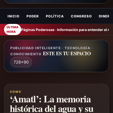
INICIO
PODER
POLÍTICA
CONGRESO
DINERO
ÚLTIMA
Páginas Poderosas · Información para entender el m
HORA
PUBLICIDAD INTELIGENTE · TECNOLOGÍA ·
ESTE ES TU ESPACIO
CONOCIMIENTO
728x90
CDMX
‘Amatl’: La memoria
histórica del agua y su