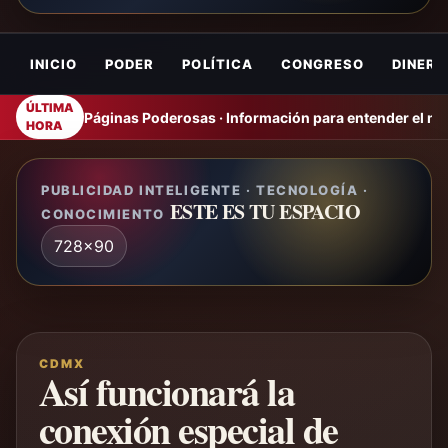
INICIO
PODER
POLÍTICA
CONGRESO
DINERO
ÚLTIMA
Páginas Poderosas · Información para entender el m
HORA
PUBLICIDAD INTELIGENTE · TECNOLOGÍA ·
ESTE ES TU ESPACIO
CONOCIMIENTO
728x90
CDMX
Así funcionará la
conexión especial de