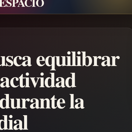
 ESPACIO
sca equilibrar
 actividad
durante la
ial