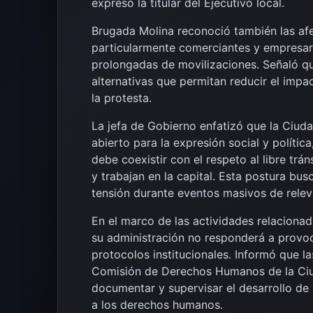
expresó la titular del Ejecutivo local.
Brugada Molina reconoció también las af
particularmente comerciantes y empresari
prolongadas de movilizaciones. Señaló q
alternativas que permitan reducir el impa
la protesta.
La jefa de Gobierno enfatizó que la Ciud
abierto para la expresión social y polític
debe coexistir con el respeto al libre trá
y trabajan en la capital. Esta postura bu
tensión durante eventos masivos de releva
En el marco de las actividades relaciona
su administración no responderá a provoca
protocolos institucionales. Informó que l
Comisión de Derechos Humanos de la Ci
documentar y supervisar el desarrollo de
a los derechos humanos.