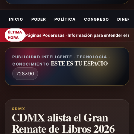
INICIO
PODER
POLÍTICA
CONGRESO
DINERO
ÚLTIMA
Páginas Poderosas · Información para entender el m
HORA
PUBLICIDAD INTELIGENTE · TECNOLOGÍA ·
ESTE ES TU ESPACIO
CONOCIMIENTO
728x90
CDMX
CDMX alista el Gran
Remate de Libros 2026