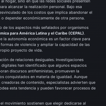
al hogar, sino en que las redes sociales presenten
ara alcanzar la realización personal. Bajo esa
desvinculado de los costos que implica abandonar el
os o depender económicamente de otra persona.
o de los aspectos más señalados por organismos
ica para América Latina y el Caribe (CEPAL)
.
 la autonomía económica es un factor clave para
as formas de violencia y ampliar la capacidad de las
ropio proyecto de vida.
ción de relaciones desiguales. Investigaciones
digitales han identificado que algunos espacios
poran discursos antifeministas, promueven la
os conquistados en materia de igualdad. Aunque
s creadoras de contenido, especialistas advierten que
rodea esta tendencia y pueden favorecer procesos de
n el movimiento sostienen que elegir dedicarse al