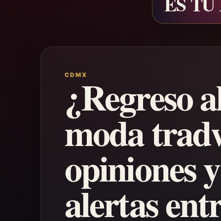
ES TU
CDMX
¿Regreso a
moda tradw
opiniones y
alertas entr