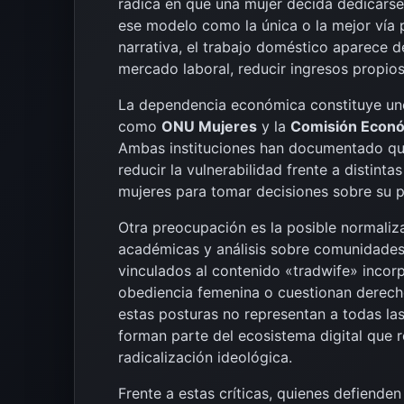
radica en que una mujer decida dedicarse 
ese modelo como la única o la mejor vía p
narrativa, el trabajo doméstico aparece 
mercado laboral, reducir ingresos propi
La dependencia económica constituye un
como
ONU Mujeres
y la
Comisión Económ
Ambas instituciones han documentado que
reducir la vulnerabilidad frente a distint
mujeres para tomar decisiones sobre su p
Otra preocupación es la posible normaliza
académicas y análisis sobre comunidades 
vinculados al contenido «tradwife» incor
obediencia femenina o cuestionan derech
estas posturas no representan a todas la
forman parte del ecosistema digital que 
radicalización ideológica.
Frente a estas críticas, quienes defiende