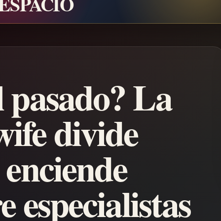
 ESPACIO
l pasado? La
ife divide
 enciende
e especialistas