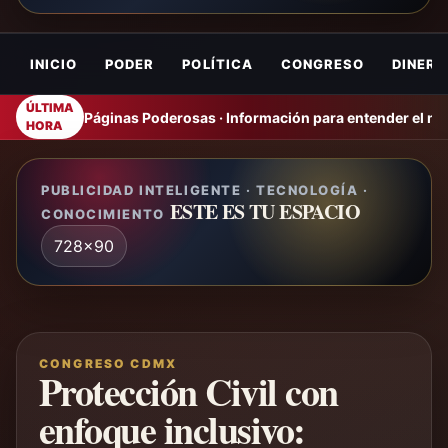
INICIO
PODER
POLÍTICA
CONGRESO
DINERO
ÚLTIMA
Páginas Poderosas · Información para entender el m
HORA
PUBLICIDAD INTELIGENTE · TECNOLOGÍA ·
ESTE ES TU ESPACIO
CONOCIMIENTO
728x90
CONGRESO CDMX
Protección Civil con
enfoque inclusivo: