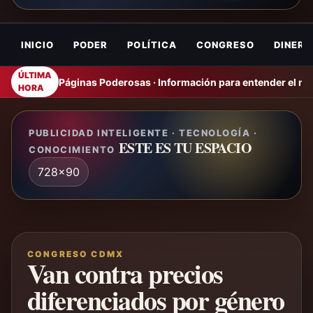
INICIO
PODER
POLÍTICA
CONGRESO
DINERO
ÚLTIMA
Páginas Poderosas · Información para entender el m
HORA
PUBLICIDAD INTELIGENTE · TECNOLOGÍA ·
ESTE ES TU ESPACIO
CONOCIMIENTO
728x90
CONGRESO CDMX
Van contra precios
diferenciados por género