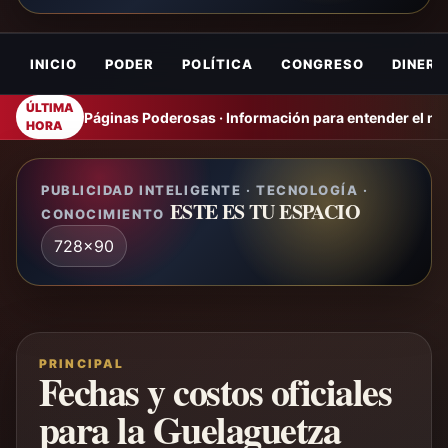
INICIO
PODER
POLÍTICA
CONGRESO
DINERO
ÚLTIMA
Páginas Poderosas · Información para entender el m
HORA
PUBLICIDAD INTELIGENTE · TECNOLOGÍA ·
ESTE ES TU ESPACIO
CONOCIMIENTO
728x90
PRINCIPAL
Fechas y costos oficiales
para la Guelaguetza