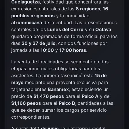
Guelaguetza
, festividad que concentrará las
expresiones culturales de las
8 regiones
,
16
pueblos originarios
y la comunidad
afromexicana
de la entidad. Las presentaciones
centrales de los
Lunes del Cerro
y su
Octava
quedaron programadas de forma oficial para los
días
20 y 27 de julio
, con dos funciones por
jornada a las
10:00
y
17:00 horas
.
La venta de localidades se segmentó en dos
etapas comerciales obligatorias para los
asistentes. La primera fase inició este
15 de
mayo
mediante una preventa exclusiva para
tarjetahabientes
Banamex
, estableciendo un
precio de
$1,476 pesos
para el
Palco A
y de
$1,166 pesos
para el
Palco B
, cantidades a las
que se deben sumar los cargos por servicio
correspondientes.
A partir del
1 de junio
, la plataforma digital