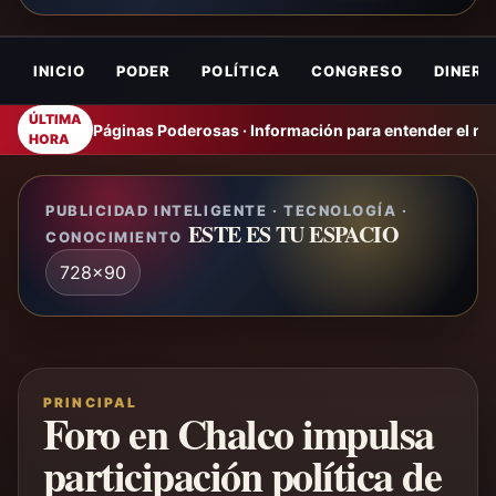
INICIO
PODER
POLÍTICA
CONGRESO
DINERO
ÚLTIMA
Páginas Poderosas · Información para entender el m
HORA
PUBLICIDAD INTELIGENTE · TECNOLOGÍA ·
ESTE ES TU ESPACIO
CONOCIMIENTO
728x90
PRINCIPAL
Foro en Chalco impulsa
participación política de