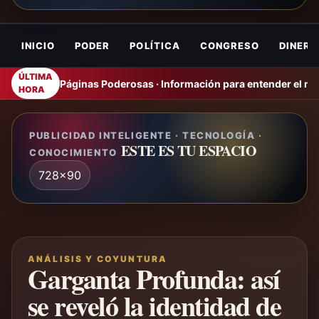
INICIO
PODER
POLÍTICA
CONGRESO
DINERO
ÚLTIMA
Páginas Poderosas · Información para entender el m
HORA
PUBLICIDAD INTELIGENTE · TECNOLOGÍA ·
ESTE ES TU ESPACIO
CONOCIMIENTO
728x90
ANÁLISIS Y COYUNTURA
Garganta Profunda: así
se reveló la identidad de