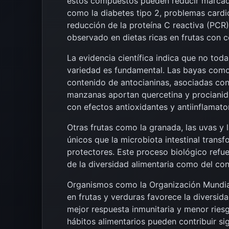
estos compuestos pueden reducir marcad
como la diabetes tipo 2, problemas cardiov
reducción de la proteína C reactiva (PCR)
observado en dietas ricas en frutas con 
La evidencia científica indica que no toda
variedad es fundamental. Las bayas como
contenido de antocianinas, asociadas con
manzanas aportan quercetina y procianidi
con efectos antioxidantes y antiinflamator
Otras frutas como la granada, las uvas y
únicos que la microbiota intestinal trans
protectores. Este proceso biológico refue
de la diversidad alimentaria como del con
Organismos como la Organización Mundial
en frutas y verduras favorece la diversida
mejor respuesta inmunitaria y menor ries
hábitos alimentarios pueden contribuir s