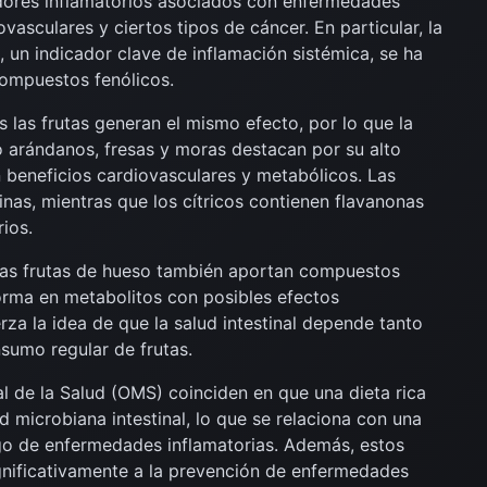
ores inflamatorios asociados con enfermedades
asculares y ciertos tipos de cáncer. En particular, la
, un indicador clave de inflamación sistémica, se ha
compuestos fenólicos.
s las frutas generan el mismo efecto, por lo que la
 arándanos, fresas y moras destacan por su alto
 beneficios cardiovasculares y metabólicos. Las
nas, mientras que los cítricos contienen flavanonas
ios.
 las frutas de hueso también aportan compuestos
forma en metabolitos con posibles efectos
rza la idea de que la salud intestinal depende tanto
sumo regular de frutas.
 de la Salud (OMS) coinciden en que una dieta rica
d microbiana intestinal, lo que se relaciona con una
go de enfermedades inflamatorias. Además, estos
ignificativamente a la prevención de enfermedades