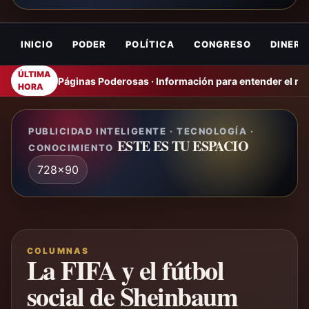
INICIO
PODER
POLÍTICA
CONGRESO
DINERO
ÚLTIMA
Páginas Poderosas · Información para entender el m
HORA
PUBLICIDAD INTELIGENTE · TECNOLOGÍA ·
ESTE ES TU ESPACIO
CONOCIMIENTO
728x90
COLUMNAS
La FIFA y el fútbol
social de Sheinbaum