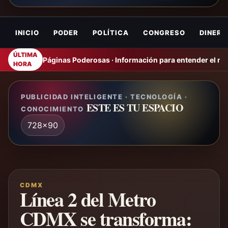
INICIO
PODER
POLÍTICA
CONGRESO
DINERO
ÚLTIMA
Páginas Poderosas · Información para entender el m
HORA
PUBLICIDAD INTELIGENTE · TECNOLOGÍA ·
ESTE ES TU ESPACIO
CONOCIMIENTO
728x90
CDMX
Línea 2 del Metro
CDMX se transforma: