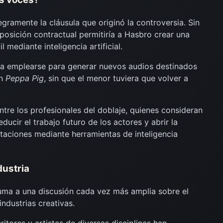
ramente la cláusula que originó la controversia. Sin
isposición contractual permitiría a Hasbro crear una
l mediante inteligencia artificial.
ía emplearse para generar nuevos audios destinados
on
Peppa Pig
, sin que el menor tuviera que volver a
tre los profesionales del doblaje, quienes consideran
ducir el trabajo futuro de los actores y abrir la
etaciones mediante herramientas de inteligencia
dustria
ma a una discusión cada vez más amplia sobre el
 industrias creativas.
ritores y artistas de diversas disciplinas han