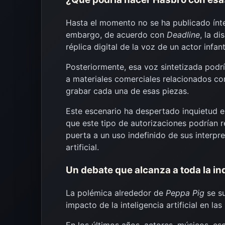
Hasta el momento no se ha publicado ínteg
embargo, de acuerdo con
Deadline
, la d
réplica digital de la voz de un actor infanti
Posteriormente, esa voz sintetizada podr
a materiales comerciales relacionados c
grabar cada una de esas piezas.
Este escenario ha despertado inquietud en
que este tipo de autorizaciones podrían re
puerta a un uso indefinido de sus interpr
artificial.
Un debate que alcanza a toda la in
La polémica alrededor de
Peppa Pig
se su
impacto de la inteligencia artificial en las
En los últimos años, actores, músicos, esc