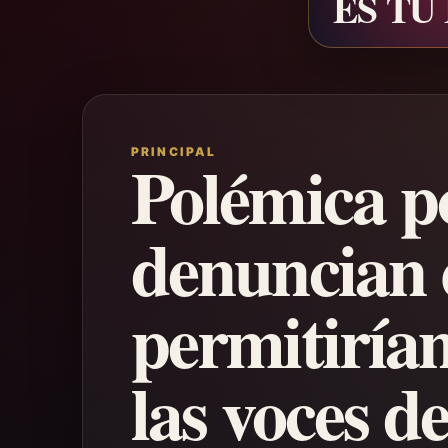
ES TU
PRINCIPAL
Polémica p
denuncian 
permitiría
las voces d