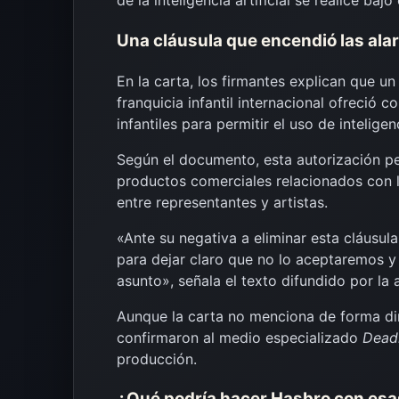
de la inteligencia artificial se realice baj
Una cláusula que encendió las al
En la carta, los firmantes explican que u
franquicia infantil internacional ofreció 
infantiles para permitir el uso de inteligen
Según el documento, esta autorización per
productos comerciales relacionados con 
entre representantes y artistas.
«Ante su negativa a eliminar esta cláusula
para dejar claro que no lo aceptaremos y 
asunto», señala el texto difundido por la 
Aunque la carta no menciona de forma di
confirmaron al medio especializado
Dead
producción.
¿Qué podría hacer Hasbro con esa