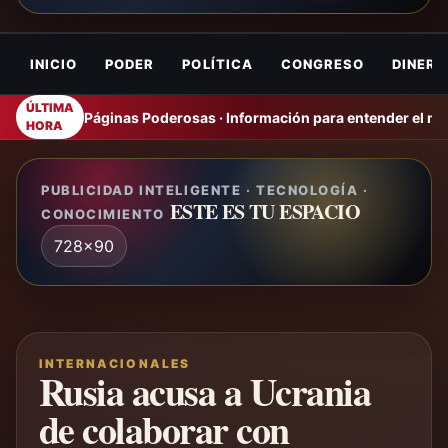
INICIO
PODER
POLÍTICA
CONGRESO
DINERO
ÚLTIMA
Páginas Poderosas · Información para entender el m
HORA
PUBLICIDAD INTELIGENTE · TECNOLOGÍA ·
ESTE ES TU ESPACIO
CONOCIMIENTO
728x90
INTERNACIONALES
Rusia acusa a Ucrania
de colaborar con