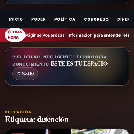
INICIO
PODER
POLÍTICA
CONGRESO
DINERO
ÚLTIMA
Páginas Poderosas · Información para entender el m
HORA
PUBLICIDAD INTELIGENTE · TECNOLOGÍA ·
ESTE ES TU ESPACIO
CONOCIMIENTO
728x90
DETENCIÓN
Etiqueta:
detención