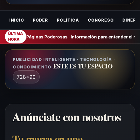
INICIO
PODER
POLÍTICA
CONGRESO
DINERO
ÚLTIMA
Páginas Poderosas · Información para entender el m
HORA
PUBLICIDAD INTELIGENTE · TECNOLOGÍA ·
ESTE ES TU ESPACIO
CONOCIMIENTO
728x90
Anúnciate con nosotros
Tu marca en una