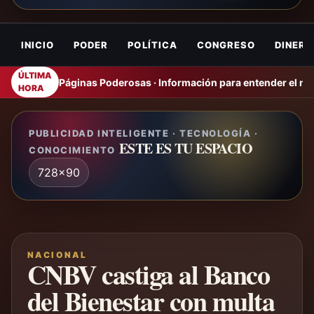
INICIO
PODER
POLÍTICA
CONGRESO
DINERO
ÚLTIMA
Páginas Poderosas · Información para entender el m
HORA
PUBLICIDAD INTELIGENTE · TECNOLOGÍA ·
ESTE ES TU ESPACIO
CONOCIMIENTO
728x90
NACIONAL
CNBV castiga al Banco
del Bienestar con multa