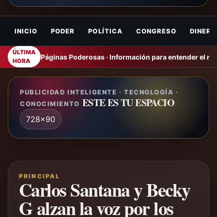
INICIO
PODER
POLÍTICA
CONGRESO
DINERO
ÚLTIMA
Páginas Poderosas · Información para entender el m
HORA
PUBLICIDAD INTELIGENTE · TECNOLOGÍA ·
ESTE ES TU ESPACIO
CONOCIMIENTO
728x90
PRINCIPAL
Carlos Santana y Becky
G alzan la voz por los