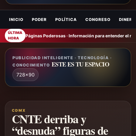
INICIO
PODER
POLÍTICA
CONGRESO
DINERO
ÚLTIMA
Páginas Poderosas · Información para entender el m
HORA
PUBLICIDAD INTELIGENTE · TECNOLOGÍA ·
ESTE ES TU ESPACIO
CONOCIMIENTO
728x90
CDMX
CNTE derriba y
“desnuda” figuras de