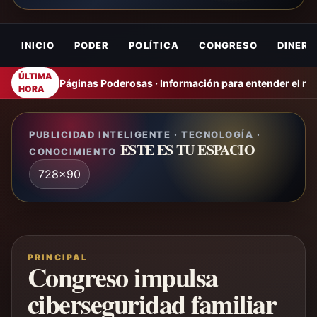
INICIO
PODER
POLÍTICA
CONGRESO
DINERO
ÚLTIMA
Páginas Poderosas · Información para entender el m
HORA
PUBLICIDAD INTELIGENTE · TECNOLOGÍA ·
ESTE ES TU ESPACIO
CONOCIMIENTO
728x90
PRINCIPAL
Congreso impulsa
ciberseguridad familiar