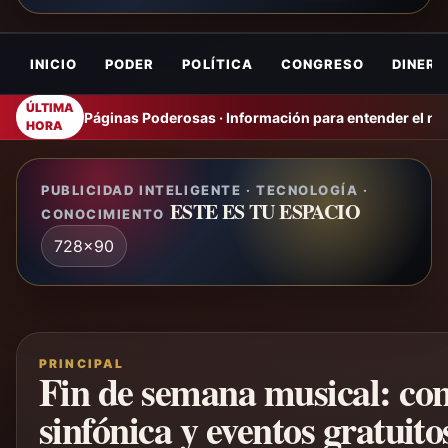
INICIO
PODER
POLÍTICA
CONGRESO
DINERO
ÚLTIMA
Páginas Poderosas · Información para entender el m
HORA
PUBLICIDAD INTELIGENTE · TECNOLOGÍA ·
ESTE ES TU ESPACIO
CONOCIMIENTO
728x90
PRINCIPAL
Fin de semana musical: conc
sinfónica y eventos gratuito