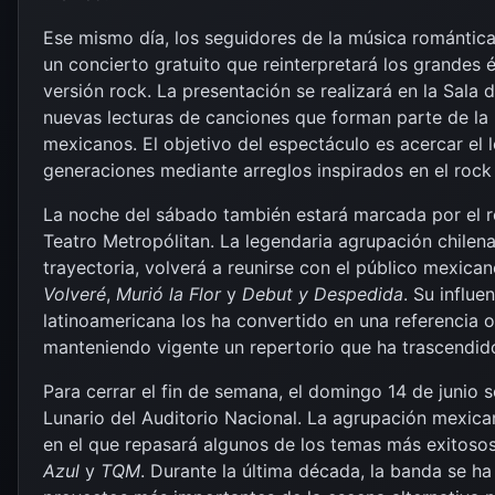
Ese mismo día, los seguidores de la música romántic
un concierto gratuito que reinterpretará los grandes 
versión rock. La presentación se realizará en la Sala
nuevas lecturas de canciones que forman parte de la
mexicanos. El objetivo del espectáculo es acercar el
generaciones mediante arreglos inspirados en el rock 
La noche del sábado también estará marcada por el 
Teatro Metropólitan. La legendaria agrupación chile
trayectoria, volverá a reunirse con el público mexica
Volveré
,
Murió la Flor
y
Debut y Despedida
. Su influe
latinoamericana los ha convertido en una referencia 
manteniendo vigente un repertorio que ha trascendid
Para cerrar el fin de semana, el domingo 14 de junio se
Lunario del Auditorio Nacional. La agrupación mexica
en el que repasará algunos de los temas más exitosos 
Azul
y
TQM
. Durante la última década, la banda se h