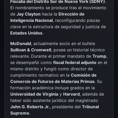
Fiscalía del Distrito Sur de Nueva York (SDNY)
.
El nombramiento se produce tras el movimiento
de
Jay Clayton
hacia la
Dirección de
Inteligencia Nacional
, reconfigurando piezas
clave en la estructura de seguridad y justicia de
Estados Unidos
.
McDonald
, actualmente socio en el bufete
Sullivan & Cromwell
, posee un historial técnico
relevante. Durante el primer mandato de
Trump
,
se desempeñó como
fiscal federal adjunto
en el
mismo distrito y fungió como director de
cumplimiento normativo en la
Comisión de
Comercio de Futuros de Materias Primas
. Su
formación académica incluye grados en la
Universidad de Virginia
y
Harvard
, además de
haber sido asistente jurídico del magistrado
John G. Roberts Jr.
, presidente del
Tribunal
Supremo
.