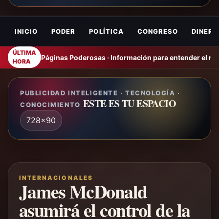
INICIO
PODER
POLÍTICA
CONGRESO
DINERO
ÚLTIMA
Páginas Poderosas · Información para entender el m
HORA
PUBLICIDAD INTELIGENTE · TECNOLOGÍA ·
ESTE ES TU ESPACIO
CONOCIMIENTO
728x90
INTERNACIONALES
James McDonald
asumirá el control de la