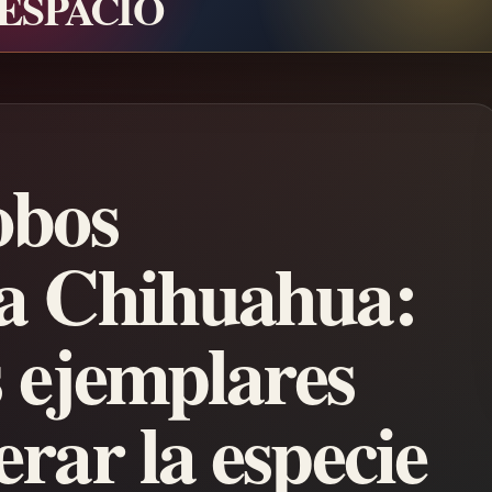
 ESPACIO
obos
a Chihuahua:
s ejemplares
rar la especie