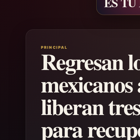
ES TU
PRINCIPAL
Regresan l
mexicanos 
liberan tre
para recupe