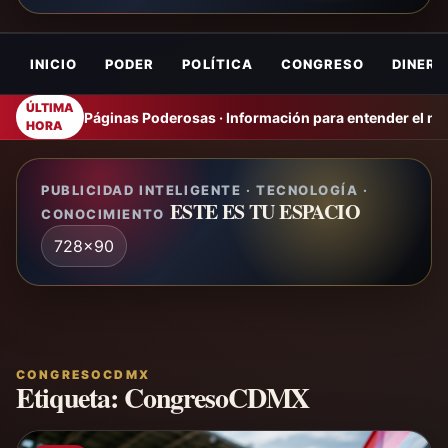
INICIO
PODER
POLÍTICA
CONGRESO
DINERO
ÚLTIMA
Páginas Poderosas · Información para entender el m
HORA
PUBLICIDAD INTELIGENTE · TECNOLOGÍA ·
ESTE ES TU ESPACIO
CONOCIMIENTO
728x90
CONGRESOCDMX
Etiqueta:
CongresoCDMX