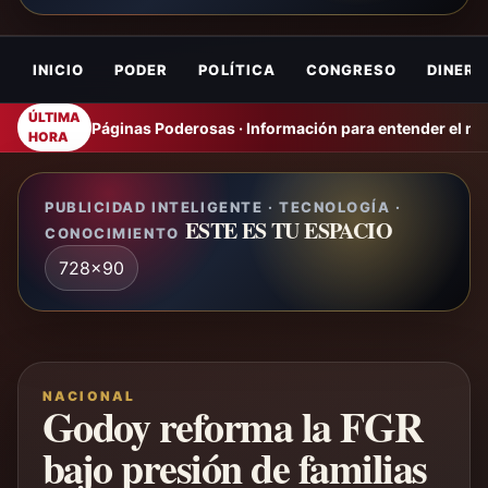
INICIO
PODER
POLÍTICA
CONGRESO
DINERO
ÚLTIMA
Páginas Poderosas · Información para entender el m
HORA
PUBLICIDAD INTELIGENTE · TECNOLOGÍA ·
ESTE ES TU ESPACIO
CONOCIMIENTO
728x90
NACIONAL
Godoy reforma la FGR
bajo presión de familias