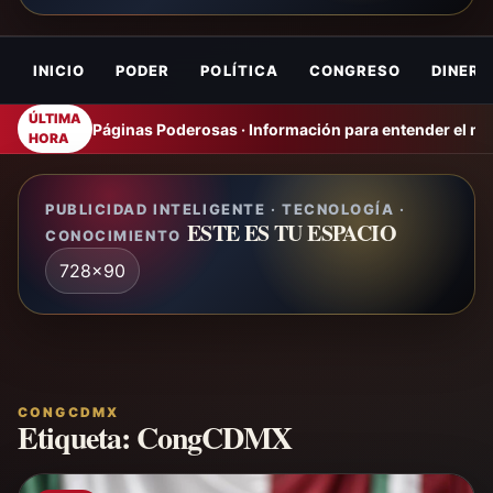
INICIO
PODER
POLÍTICA
CONGRESO
DINERO
ÚLTIMA
Páginas Poderosas · Información para entender el m
HORA
PUBLICIDAD INTELIGENTE · TECNOLOGÍA ·
ESTE ES TU ESPACIO
CONOCIMIENTO
728x90
CONGCDMX
Etiqueta:
CongCDMX