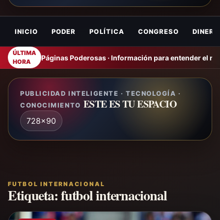
INICIO
PODER
POLÍTICA
CONGRESO
DINERO
ÚLTIMA
Páginas Poderosas · Información para entender el m
HORA
PUBLICIDAD INTELIGENTE · TECNOLOGÍA ·
ESTE ES TU ESPACIO
CONOCIMIENTO
728x90
FUTBOL INTERNACIONAL
Etiqueta:
futbol internacional