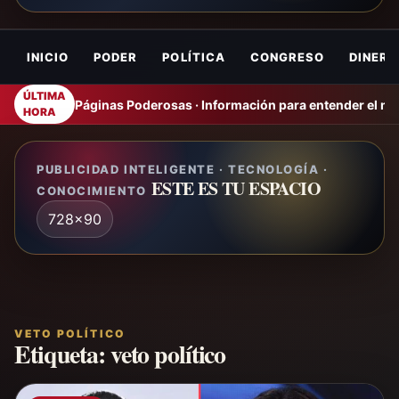
INICIO
PODER
POLÍTICA
CONGRESO
DINERO
ÚLTIMA
Páginas Poderosas · Información para entender el m
HORA
PUBLICIDAD INTELIGENTE · TECNOLOGÍA ·
ESTE ES TU ESPACIO
CONOCIMIENTO
728x90
VETO POLÍTICO
Etiqueta:
veto político